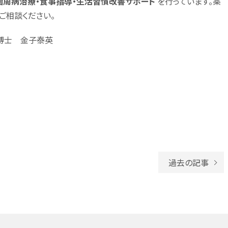
歯周病治療・食事指導・生活習慣改善サポート
を行っています。薬
ご相談ください。
歯学博士 金子泰英
過去の記事