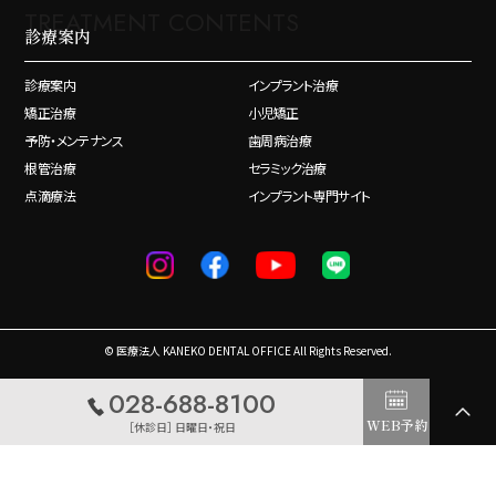
TREATMENT CONTENTS
診療案内
診療案内
インプラント治療
矯正治療
小児矯正
予防・メンテナンス
歯周病治療
根管治療
セラミック治療
点滴療法
インプラント専門サイト
© 医療法人 KANEKO DENTAL OFFICE All Rights Reserved.
028-688-8100
WEB予約
［休診日］ 日曜日・祝日