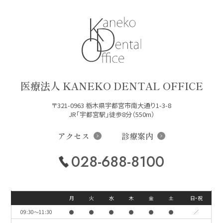
医療法人 KANEKO DENTAL OFFICE
〒321-0963 栃木県宇都宮市南大通り1-3-8
JR「宇都宮駅」徒歩8分（550m）
アクセス
診療案内
028-688-8100
月
火
水
木
金
土
日・祝
09:30〜11:30
●
●
●
●
●
●
／