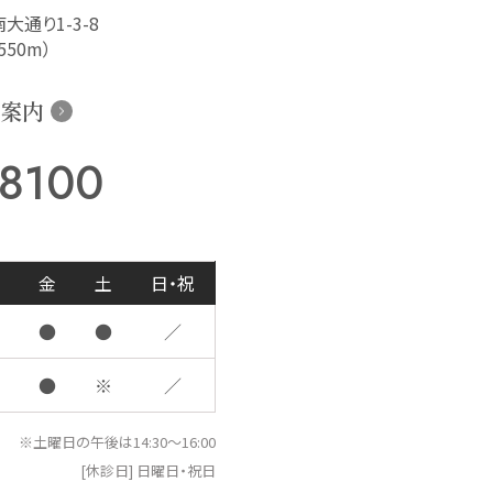
大通り1-3-8
50m）
案内
-8100
金
土
日・祝
●
●
／
●
※
／
※土曜日の午後は14:30〜16:00
[休診日] 日曜日・祝日