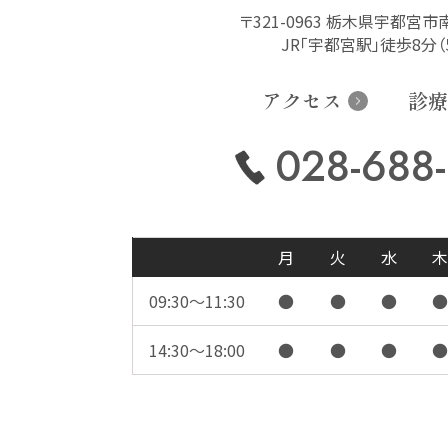
〒321-0963 栃木県宇都宮市南
JR「宇都宮駅」徒歩8分（5
アクセス
診療
028-688
月
火
水
木
09:30〜11:30
●
●
●
●
14:30〜18:00
●
●
●
●