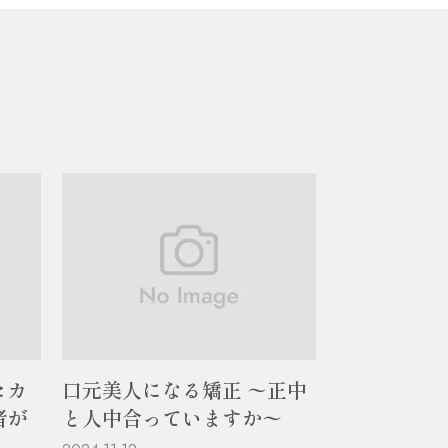
セカ
口元美人になる矯正 〜正中
者が
と人中合っていますか〜
」