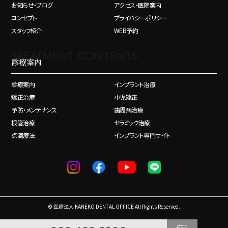
お知らせ・ブログ
アクセス・医院案内
コンセプト
プライバシーポリシー
スタッフ紹介
WEB予約
TREATMENT CONTENTS
診療案内
診療案内
インプラント治療
矯正治療
小児矯正
予防・メンテナンス
歯周病治療
根管治療
セラミック治療
点滴療法
インプラント専門サイト
© 医療法人 KANEKO DENTAL OFFICE All Rights Reserved.