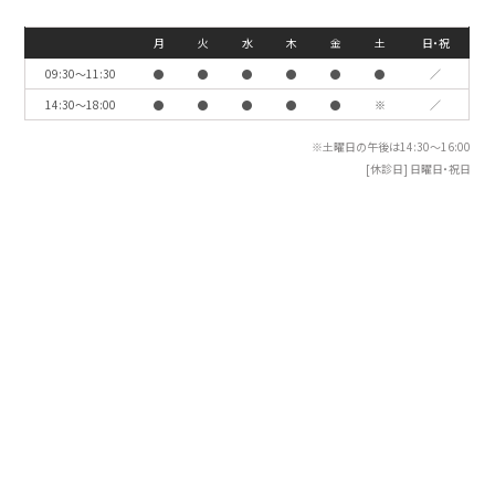
月
火
水
木
金
土
日・祝
09:30〜11:30
●
●
●
●
●
●
／
14:30〜18:00
●
●
●
●
●
※
／
※土曜日の午後は14:30〜16:00
[休診日] 日曜日・祝日