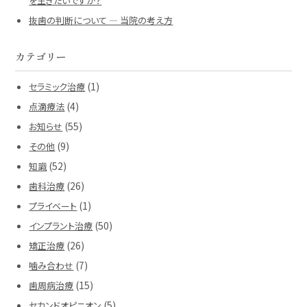
を生きたいですか？
抜歯の判断について ― 当院の考え方
カテゴリー
(1)
セラミック治療
(4)
点滴療法
(55)
お知らせ
(9)
その他
(52)
知識
(26)
歯科治療
(1)
プライベート
(50)
インプラント治療
(26)
矯正治療
(7)
噛み合わせ
(15)
歯周病治療
(5)
セカンドオピニオン