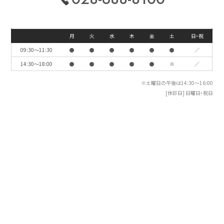
月
火
水
木
金
土
日・祝
09:30〜11:30
●
●
●
●
●
●
／
14:30〜18:00
●
●
●
●
●
※
／
※土曜日の午後は14:30〜16:00
[休診日] 日曜日・祝日