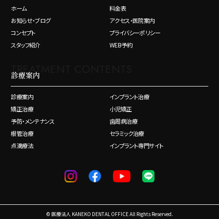
ホーム
料金表
お知らせ・ブログ
アクセス・医院案内
コンセプト
プライバシーポリシー
スタッフ紹介
WEB予約
TREATMENT CONTENTS
診療案内
診療案内
インプラント治療
矯正治療
小児矯正
予防・メンテナンス
歯周病治療
根管治療
セラミック治療
点滴療法
インプラント専門サイト
© 医療法人 KANEKO DENTAL OFFICE All Rights Reserved.