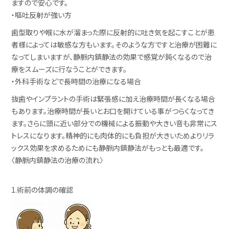
ますので安心です。
・嘔吐反射が強い方
歯型取りや喉に水が溜まった際に反射的に吐き気を起こすことが患
者様によっては敏感な方もいます。そのような方ですと治療が困難に
なってしまいますが、静脈内鎮静法の効果で感覚が鈍くなるので治
療をスムーズに行なうことができます。
・外科手術などで長時間の治療になる場合
抜歯やインプラントの手術は緊張感に加え治療時間が長くなる場合
もあります。治療時間が長いとお口を開けている事がつらくなってき
ます。さらに頭に近い部分での機械による振動や大きい音も非常にス
トレスになります。精神的にも肉体的にも負担が大きいためよりリラ
ックス効果を求めるためにも静脈内鎮静法がもっとも最適です。
〈静脈内鎮静法の治療の流れ〉
1.術前の体調の確認