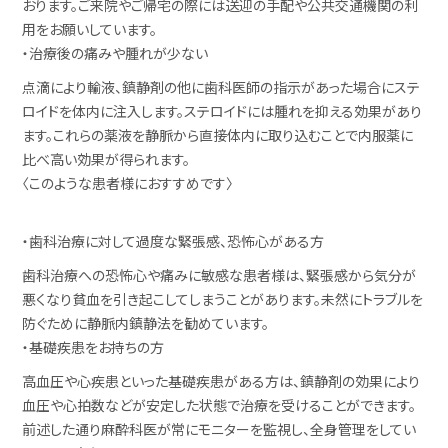
おります。ご来院やご帰宅の際には送迎の手配や公共交通機関の利
用をお願いしています。
・治療後の痛みや腫れが少ない
点滴により輸液、鎮静剤の他に歯科医師の指示があった場合にステ
ロイドを体内に注入します。
ステロイドには腫れを抑える効果があり
ます。
これらの薬液を静脈から直接体内に取り込むことで内服薬に
比べ高い効果が得られます。
〈このような患者様におすすめです〉
・歯科治療に対して過度な緊張感、恐怖心がある方
歯科治療への恐怖心や痛みに敏感な患者様は、緊張感から気分が
悪くなり貧血を引き起こしてしまうことがあります。未然にトラブルを
防ぐために静脈内鎮静法を勧めています。
・基礎疾患をお持ちの方
高血圧や心疾患といった基礎疾患がある方は、鎮静剤の効果により
血圧や心拍数などが安定した状態で治療を受けることができます。
前述した通り麻酔科医が常にモニターを監視し、全身管理をしてい