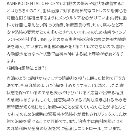
KANEKO DENTAL OFFICEでは口腔内の悩みや症状を改善するこ
とはもちろんのこと、歯科治療に対する精神的なストレスや恐怖心を
可能な限り緩和出来るようにメンタルケアを心がけています。
特に歯
科では目に見えない所での治療、治療器具の音、匂い、痛みなど不
安や恐怖の要素がとても多いとされています。
そのため抜歯やインプ
ラントの外科手術、嘔吐反射のある患者様の治療の際に静脈内鎮静
法を導入しています。
※術部の痛みをとることはできないので、静脈
内鎮静法を行なった状態で歯科医師による局所麻酔が必要となり
ます。
〈静脈内鎮静法とは？〉
点滴のように静脈から少しずつ鎮静剤を投与し眠った状態で行う方
法です。
全身麻酔のように心臓を止めたりすることはなく、うたた寝
状態を保っているので意思表示や呼びかけると応答が出来る程度
の意識はあります。しかし、健忘効果のあるお薬も投与されるため治
療時間が短く感じたり、治療中のことを覚えていないことがほとんど
です。
そのため治療時の緊張感や恐怖心が緩和されリラックスした状
態で治療を受けることが可能です。
また、治療中は歯科医師とは別
の麻酔科医が全身の状況を常に管理し、コントロールしています。