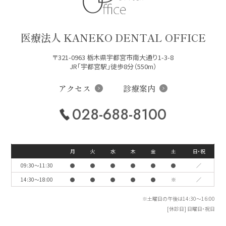
医療法人 KANEKO DENTAL OFFICE
〒321-0963 栃木県宇都宮市南大通り1-3-8
JR「宇都宮駅」徒歩8分（550m）
アクセス
診療案内
028-688-8100
月
火
水
木
金
土
日・祝
09:30〜11:30
●
●
●
●
●
●
／
14:30〜18:00
●
●
●
●
●
※
／
※土曜日の午後は14:30〜16:00
[休診日] 日曜日・祝日