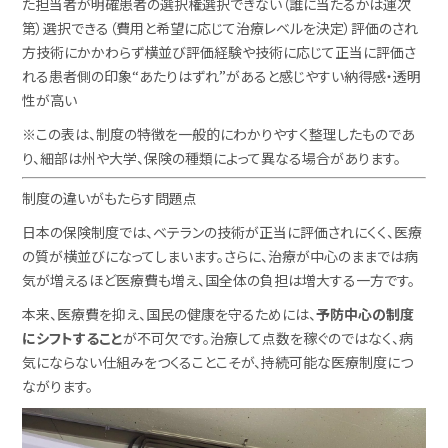
た担当者が明確患者の選択権選択できない（誰に当たるかは運次
第）選択できる（費用と希望に応じて治療レベルを決定）評価のされ
方技術にかかわらず横並び評価経験や技術に応じて正当に評価さ
れる患者側の印象“あたりはずれ”があると感じやすい納得感・透明
性が高い
※この表は、制度の特徴を一般的にわかりやすく整理したものであ
り、細部は州や大学、保険の種類によって異なる場合があります。
制度の違いがもたらす問題点
日本の保険制度では、ベテランの技術が正当に評価されにくく、医療
の質が横並びになってしまいます。さらに、治療が中心のままでは病
気が増えるほど医療費も増え、国全体の負担は増大する一方です。
本来、医療費を抑え、国民の健康を守るためには、
予防中心の制度
にシフトすること
が不可欠です。治療して点数を稼ぐのではなく、病
気にならない仕組みをつくることこそが、持続可能な医療制度につ
ながります。