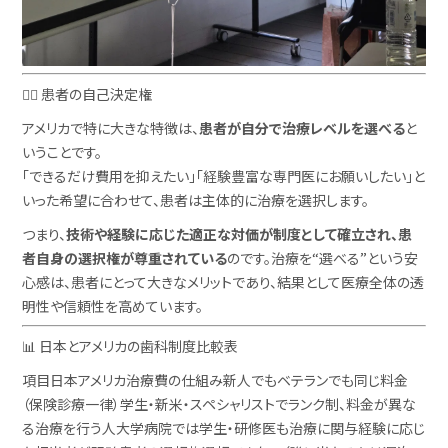
🧑‍⚕️ 患者の自己決定権
アメリカで特に大きな特徴は、
患者が自分で治療レベルを選べる
と
いうことです。
「できるだけ費用を抑えたい」「経験豊富な専門医にお願いしたい」と
いった希望に合わせて、患者は主体的に治療を選択します。
つまり、
技術や経験に応じた適正な対価が制度として確立され、患
者自身の選択権が尊重されている
のです。治療を“選べる”という安
心感は、患者にとって大きなメリットであり、結果として医療全体の透
明性や信頼性を高めています。
📊 日本とアメリカの歯科制度比較表
項目日本アメリカ治療費の仕組み新人でもベテランでも同じ料金
（保険診療一律）学生・新米・スペシャリストでランク制、料金が異な
る治療を行う人大学病院では学生・研修医も治療に関与経験に応じ