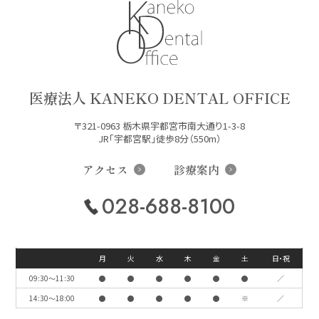
医療法人 KANEKO DENTAL OFFICE
〒321-0963 栃木県宇都宮市南大通り1-3-8
JR「宇都宮駅」徒歩8分（550m）
アクセス
診療案内
028-688-8100
月
火
水
木
金
土
日・祝
09:30〜11:30
●
●
●
●
●
●
／
14:30〜18:00
●
●
●
●
●
※
／