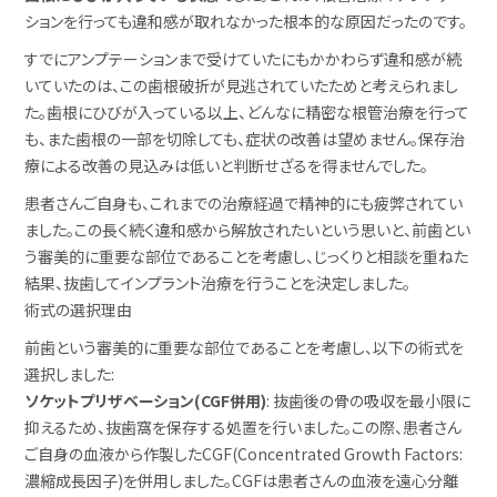
ションを行っても違和感が取れなかった根本的な原因だったのです。
すでにアンプテーションまで受けていたにもかかわらず違和感が続
いていたのは、この歯根破折が見逃されていたためと考えられまし
た。歯根にひびが入っている以上、どんなに精密な根管治療を行って
も、また歯根の一部を切除しても、症状の改善は望めません。保存治
療による改善の見込みは低いと判断せざるを得ませんでした。
患者さんご自身も、これまでの治療経過で精神的にも疲弊されてい
ました。この長く続く違和感から解放されたいという思いと、前歯とい
う審美的に重要な部位であることを考慮し、じっくりと相談を重ねた
結果、抜歯してインプラント治療を行うことを決定しました。
術式の選択理由
前歯という審美的に重要な部位であることを考慮し、以下の術式を
選択しました:
ソケットプリザベーション(CGF併用)
: 抜歯後の骨の吸収を最小限に
抑えるため、抜歯窩を保存する処置を行いました。この際、患者さん
ご自身の血液から作製したCGF(Concentrated Growth Factors:
濃縮成長因子)を併用しました。CGFは患者さんの血液を遠心分離