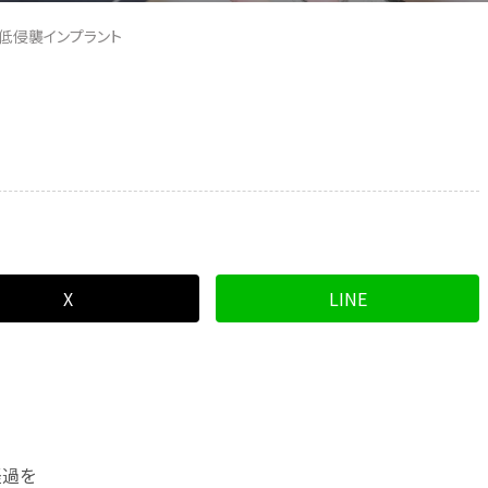
低侵襲インプラント
X
LINE
経過を