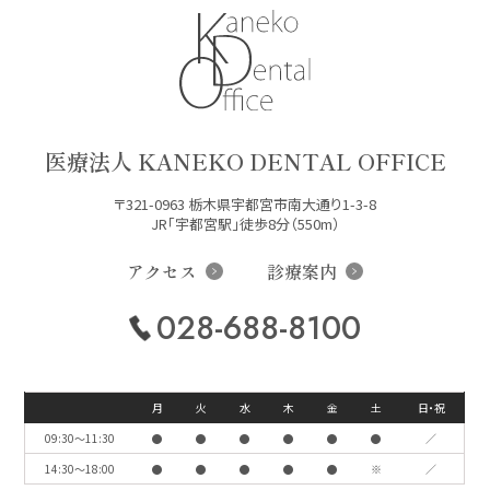
医療法人 KANEKO DENTAL OFFICE
〒321-0963 栃木県宇都宮市南大通り1-3-8
JR「宇都宮駅」徒歩8分（550m）
アクセス
診療案内
028-688-8100
月
火
水
木
金
土
日・祝
09:30〜11:30
●
●
●
●
●
●
／
14:30〜18:00
●
●
●
●
●
※
／