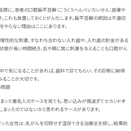
る際に、患者の口腔扁平苔癬（こうくうへんぺいたいせん：皮膚や
す。これも放置しておくとがん化します。扁平苔癬の原因は不適切
をやらない理由はここにあります。
、慢性的な刺激、すなわち合わない入れ歯や、入れ歯の針金がある
る状態が長い時間続き、舌や頬に常に刺激を与えることも口腔がん
中で気になることがあれば、歯科で診てもらい、その診断に納得
ることが大切です。
う問題
しまった著名人のケースを見ても、思い込みが強過ぎてセカンドオ
しまったのではないかと思われるケースがあります。
った女性は、乳がんを切除せず温存できる治療法を探し、結果的