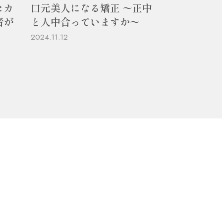
セカ
口元美人になる矯正 〜正中
者が
と人中合っていますか〜
」
2024.11.12