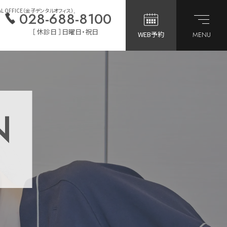
FFICE（金子デンタルオフィス）」
028-688-8100
［ 休診日 ］日曜日・祝日
WEB予約
MENU
N